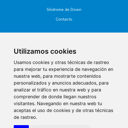
Síndrome de Down
Contacto
Política de Privacidad
Utilizamos cookies
Protección de Datos
Usamos cookies y otras técnicas de rastreo
para mejorar tu experiencia de navegación en
nuestra web, para mostrarte contenidos
personalizados y anuncios adecuados, para
analizar el tráfico en nuestra web y para
comprender de donde llegan nuestros
visitantes. Navegando en nuestra web tu
aceptas el uso de cookies y de otras técnicas
© Diseñado y desarrollado por Xerintel Internet Technologies SL
de rastreo.
- 26